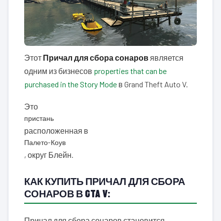
Этот
Причал для сбора сонаров
является
одним из бизнесов
properties that can be
purchased in the Story Mode
в Grand Theft Auto V.
Это
пристань
расположенная в
Палето-Коув
, округ Блейн.
КАК КУПИТЬ ПРИЧАЛ ДЛЯ СБОРА
СОНАРОВ В GTA V:
Причал для сбора сонаров становится