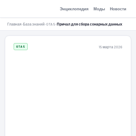
GTA-Action.ru
Энциклопедия
Моды
Новости
Главная
›
База знаний
›
GTA 5
›
Причал для сбора сонарных данных
15 марта 2026
GTA 5