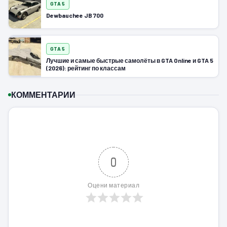
GTA 5
Dewbauchee JB 700
GTA 5
Лучшие и самые быстрые самолёты в GTA Online и GTA 5
(2026): рейтинг по классам
КОММЕНТАРИИ
0
Оцени материал