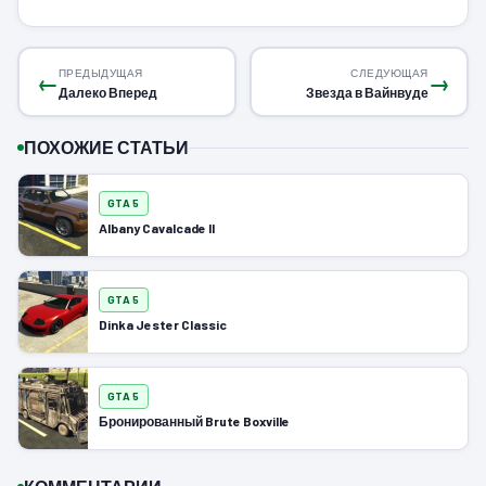
ПРЕДЫДУЩАЯ
СЛЕДУЮЩАЯ
←
→
Далеко Вперед
Звезда в Вайнвуде
ПОХОЖИЕ СТАТЬИ
GTA 5
Albany Cavalcade II
GTA 5
Dinka Jester Classic
GTA 5
Бронированный Brute Boxville