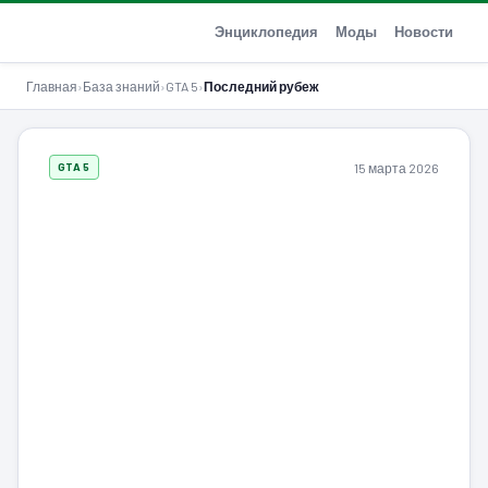
GTA-Action.ru
Энциклопедия
Моды
Новости
Главная
›
База знаний
›
GTA 5
›
Последний рубеж
15 марта 2026
GTA 5