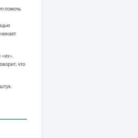
ит помочь
мощью
ачинает
 «их».
оворит, что
штук.