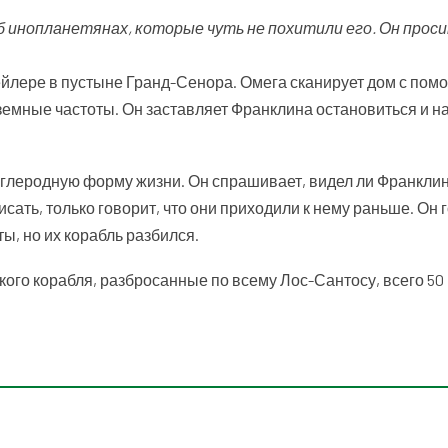
б инопланетянах, которые чуть не похитили его. Он прос
рейлере в пустыне Гранд-Сенора. Омега сканирует дом с по
еземные частоты. Он заставляет Франклина остановиться и н
 углеродную форму жизни. Он спрашивает, видел ли Франклин
сать, только говорит, что они приходили к нему раньше. Он г
ы, но их корабль разбился.
кого корабля, разбросанные по всему Лос-Сантосу, всего 50 