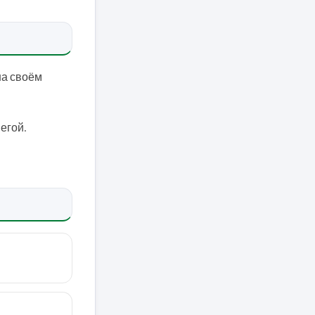
на своём
мегой.