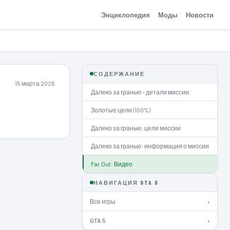
Энциклопедия
Моды
Новости
СОДЕРЖАНИЕ
15 марта 2026
Далеко за гранью - детали миссии:
Золотые цели (100%)
Далеко за гранью: цели миссии
Далеко за гранью: информация о миссии
Far Out: Видео
НАВИГАЦИЯ GTA 5
Все игры
›
GTA 5
›