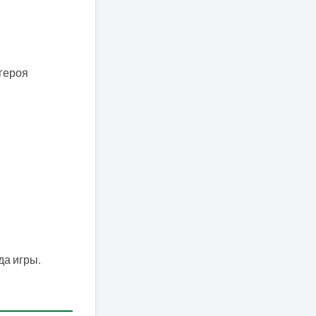
 героя
а игры.