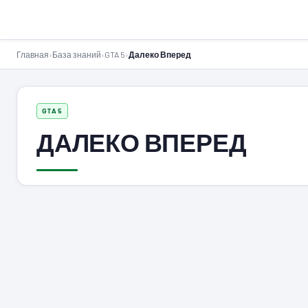
GTA-Action.ru
Главная
›
База знаний
›
GTA 5
›
Далеко Вперед
GTA 5
ДАЛЕКО ВПЕРЕД