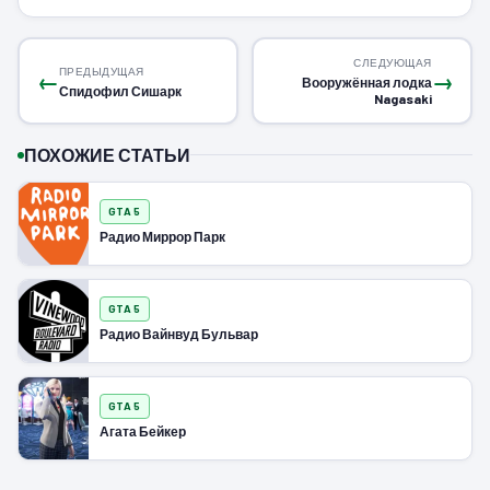
СЛЕДУЮЩАЯ
ПРЕДЫДУЩАЯ
←
→
Вооружённая лодка
Спидофил Сишарк
Nagasaki
ПОХОЖИЕ СТАТЬИ
GTA 5
Радио Миррор Парк
GTA 5
Радио Вайнвуд Бульвар
GTA 5
Агата Бейкер