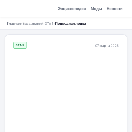
GTA-Action.ru
Энциклопедия
Моды
Новости
Главная
›
База знаний
›
GTA 5
›
Подводная лодка
07 марта 2026
GTA 5