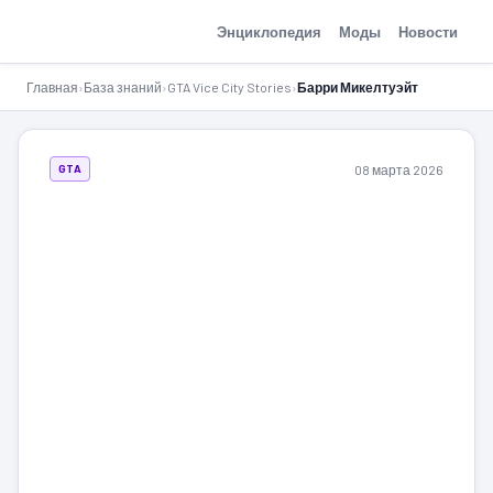
GTA-Action.ru
Энциклопедия
Моды
Новости
Главная
›
База знаний
›
GTA Vice City Stories
›
Барри Микелтуэйт
08 марта 2026
GTA