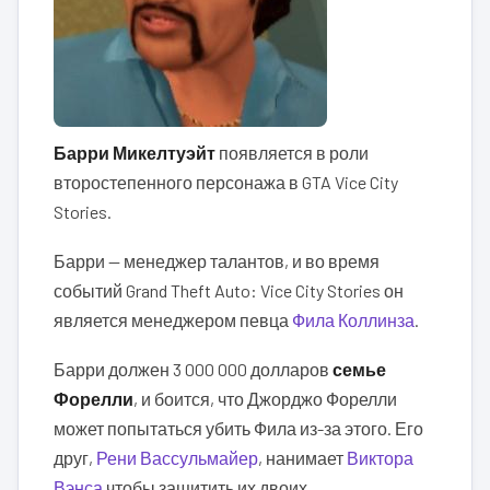
Барри Микелтуэйт
появляется в роли
второстепенного персонажа в GTA Vice City
Stories.
Барри — менеджер талантов, и во время
событий Grand Theft Auto: Vice City Stories он
является менеджером певца
Фила Коллинза
.
Барри должен 3 000 000 долларов
семье
Форелли
, и боится, что Джорджо Форелли
может попытаться убить Фила из-за этого. Его
друг,
Рени Вассульмайер
, нанимает
Виктора
Вэнса
чтобы защитить их двоих.