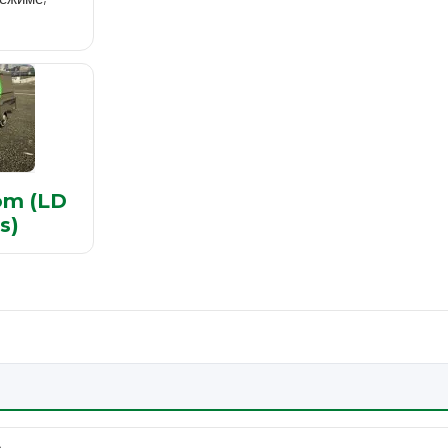
om (LD
s)