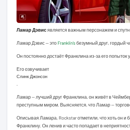
Ламар Дэвис
является важным персонажем и спутнико
Ламар Дэвис — это
Franklin’s
безумный друг, гордый 
Он постоянно достаёт Франклина из-за его попыток у
Его озвучивает
Слинк Джонсон
.
Ламар — лучший друг Франклина, он живёт в Чеймбер
преступным миром. Выясняется, что Ламар — торгове
Описывая Ламара, Rockstar отметили, что хоть он и
Франклину. Он ленив и часто попадает в неприятност