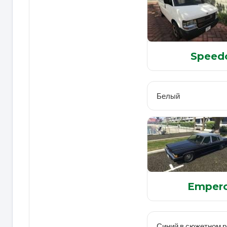
Speed
Белый
Emper
Синий в сюжетном 