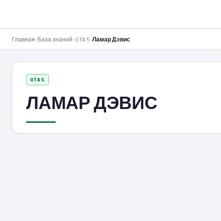
GTA-Action.ru
Главная
›
База знаний
›
GTA 5
›
Ламар Дэвис
GTA 5
ЛАМАР ДЭВИС