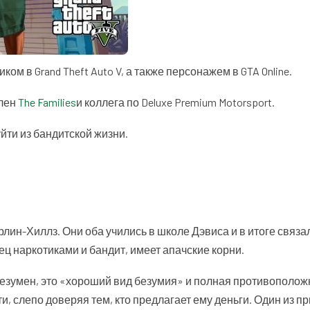
м в Grand Theft Auto V, а также персонажем в GTA Online.
член
The Families
и коллега по Deluxe Premium Motorsport.
йти из бандитской жизни.
лин-Хиллз. Они оба учились в школе Дэвиса и в итоге связа
ц наркотиками и бандит, имеет апачские корни.
 безумен, это «хороший вид безумия» и полная противополож
и, слепо доверяя тем, кто предлагает ему деньги. Один из п