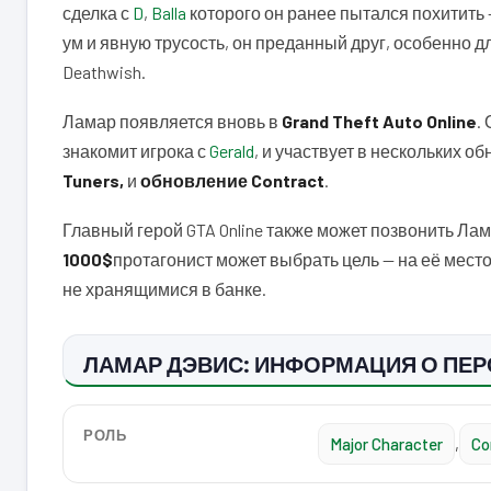
сделка с
D
,
Balla
которого он ранее пытался похитить 
ум и явную трусость, он преданный друг, особенно д
Deathwish.
Ламар появляется вновь в
Grand Theft Auto Online
.
знакомит игрока с
Gerald
, и участвует в нескольких об
Tuners,
и
обновление Contract
.
Главный герой GTA Online также может позвонить Лама
1000$
протагонист может выбрать цель — на её место
не хранящимися в банке.
ЛАМАР ДЭВИС: ИНФОРМАЦИЯ О ПЕ
РОЛЬ
Major Character
,
Co