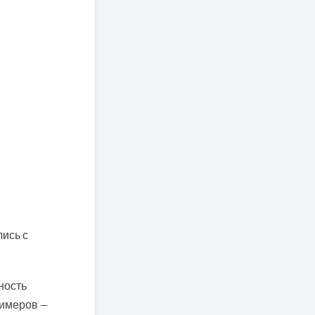
лись с
ность
римеров —