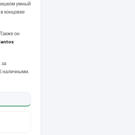
слишком умный
 в концовке
 Также он
Santos
 за
0$ наличными,