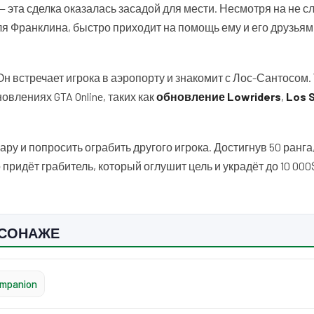
— эта сделка оказалась засадой для мести. Несмотря на не 
ля Франклина, быстро приходит на помощь ему и его друзьям
 Он встречает игрока в аэропорту и знакомит с Лос-Сантосом.
новлениях GTA Online, таких как
обновление Lowriders
,
Los 
ру и попросить ограбить другого игрока. Достигнув 50 ранга,
 придёт грабитель, который оглушит цель и украдёт до 10 00
РСОНАЖЕ
mpanion