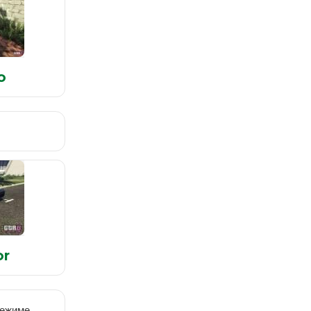
o
or
режиме,