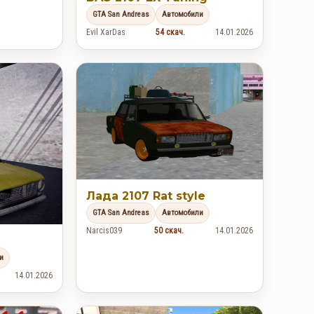
GTA San Andreas
Автомобили
Evil XarDas
54 скач.
14.01.2026
Лада 2107 Rat style
GTA San Andreas
Автомобили
Narcis039
50 скач.
14.01.2026
и
14.01.2026