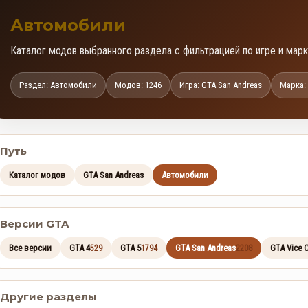
Автомобили
Каталог модов выбранного раздела с фильтрацией по игре и марк
Раздел: Автомобили
Модов: 1246
Игра: GTA San Andreas
Марка: 
Путь
Каталог модов
GTA San Andreas
Автомобили
Версии GTA
Все версии
GTA 4
GTA 5
GTA San Andreas
GTA Vice C
529
1794
2208
Другие разделы