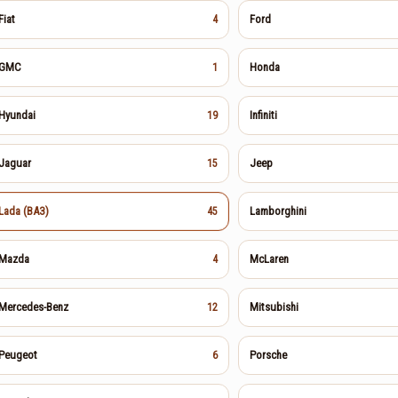
поддержку игр на
Fiat
Ford
4
устройствах с iOS 16 и ниже
0
99
GMC
Honda
1
Hyundai
Infiniti
19
Jaguar
Jeep
15
Lada (ВАЗ)
Lamborghini
45
Mazda
McLaren
4
Mercedes-Benz
Mitsubishi
12
Peugeot
Porsche
6