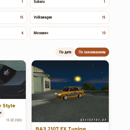
Subaru
1
1
Volkswagen
15
15
Москвич
6
10
По дате
По скачиваниям
 Style
и
15.02.2026
ВАЗ 2107 EX Tuning