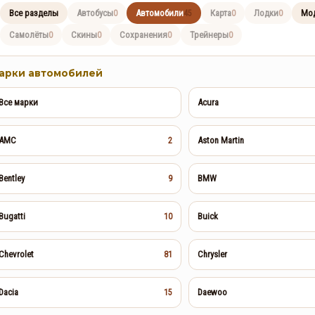
Все разделы
Автобусы
Автомобили
Карта
Лодки
Мо
0
45
0
0
Самолёты
Скины
Сохранения
Трейнеры
0
0
0
0
арки автомобилей
Все марки
Acura
Как получить редкий
AMC
Aston Martin
2
номерной знак LS Pounders в
GTA Online на этой неделе
Bentley
BMW
9
0
124
Bugatti
Buick
10
GTA Online: Неделя события
Cayo Summer Special — 30
июля по 5 августа
Chevrolet
Chrysler
81
0
622
Dacia
Daewoo
15
Rockstar прекращает