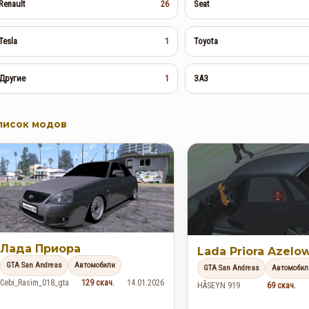
Renault
Seat
26
Tesla
Toyota
1
Другие
ЗАЗ
1
писок модов
Лада Приора
Lada Priora Azelow
GTA San Andreas
Автомобили
GTA San Andreas
Автомобил
Cebi_Rasim_018_gta
129 скач.
14.01.2026
HÃSEYN 919
69 скач.