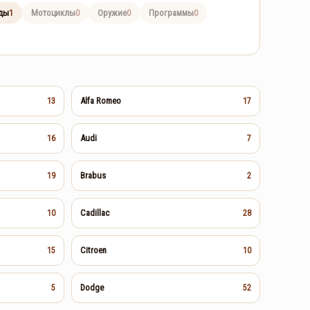
ды
Мотоциклы
Оружие
Программы
1
0
0
0
Alfa Romeo
13
17
Audi
16
7
Brabus
19
2
Cadillac
10
28
Citroen
15
10
Dodge
5
52