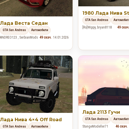
1980 Лада Нива S
GTA San Andreas
Автомобил
Лада Веста Седан
[Ro]Wippy, bryan8118
49 скач
GTA San Andreas
Автомобили
ANDREO123 , SerbianMods
49 скач.
14.01.2026
Лада 2113 Гучи
Лада Нива 4×4 Off Road
GTA San Andreas
Автомобил
StangeModeller71
46 скач.
GTA San Andreas
Автомобили