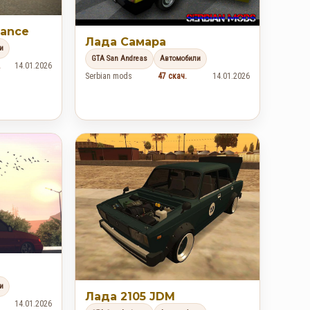
tance
Лада Самара
и
GTA San Andreas
Автомобили
.
14.01.2026
Serbian mods
47 скач.
14.01.2026
и
Лада 2105 JDM
14.01.2026