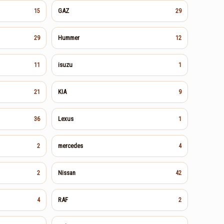
GAZ
15
29
Hummer
29
12
isuzu
11
1
KIA
21
9
Lexus
36
1
mercedes
2
4
Nissan
2
42
RAF
4
2