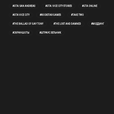
#GTA: SAN ANDREAS
#GTA: VICE CITY STORIES
#GTA ONLINE
#GTA VICE CITY
#ROCKSTAR GAMES
#TAKE TWO
#THE BALLAD OF GAY TONY
#THE LOST AND DAMNED
#МОДДИНГ
#СКРИНШОТЫ
#ШТРАУС ЗЕЛЬНИК