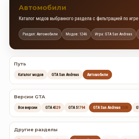
Автомобили
Каталог модов выбранного раздела с фильтрацией по игре
Раздел: Автомобили
Модов: 1246
Игра: GTA San Andreas
Путь
Каталог модов
GTA San Andreas
Автомобили
Версии GTA
Все версии
GTA 4
GTA 5
GTA San Andreas
G
529
1794
2208
Другие разделы