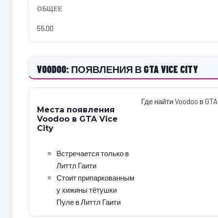
ОБЩЕЕ
55.00
VOODOO: ПОЯВЛЕНИЯ В GTA VICE CITY
Где найти Voodoo в GTA 
Места появления
Voodoo в GTA Vice
City
Встречается только в
Литтл Гаити
Стоит припаркованным
у хижины тётушки
Пуле в Литтл Гаити