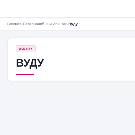
GTA-Action.ru
Главная
›
База знаний
›
GTA Vice City
›
Вуду
VICE CITY
ВУДУ