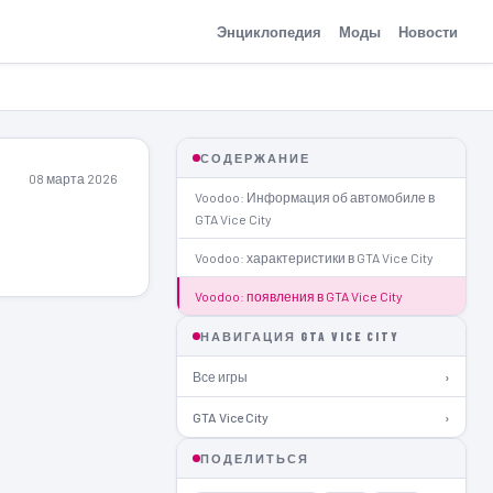
Энциклопедия
Моды
Новости
СОДЕРЖАНИЕ
08 марта 2026
Voodoo: Информация об автомобиле в
GTA Vice City
Voodoo: характеристики в GTA Vice City
Voodoo: появления в GTA Vice City
НАВИГАЦИЯ GTA VICE CITY
Все игры
›
GTA Vice City
›
ПОДЕЛИТЬСЯ