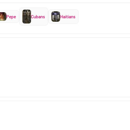
Pepe
Cubans
Haitians