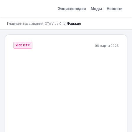
GTA-Action.ru
Энциклопедия
Моды
Новости
Главная
›
База знаний
›
GTA Vice City
›
Фаджио
08 марта 2026
VICE CITY