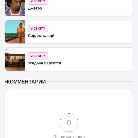
VICE CITY
Джетро
VICE CITY
Сэр, есть, сэр!
VICE CITY
Усадьба Версетти
КОММЕНТАРИИ
0
Оцени материал