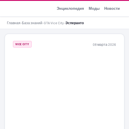
GTA-Action.ru
Энциклопедия
Моды
Новости
Главная
›
База знаний
›
GTA Vice City
›
Эсперанто
08 марта 2026
VICE CITY