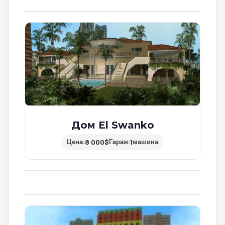
Дом El Swanko
8 000$
1
Цена:
Гараж:
машина