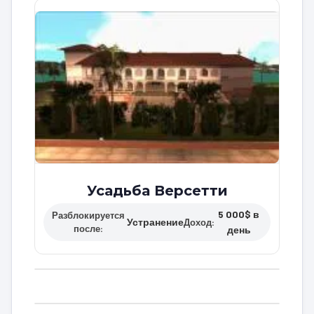
Усадьба Версетти
5 000$ в
Разблокируется
Устранение
Доход:
после:
день