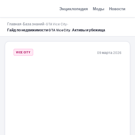
GTA-Action.ru
Энциклопедия
Моды
Новости
Главная
›
База знаний
›
GTA Vice City
›
Гайд по недвижимости GTA Vice City: Активы и убежища
09 марта 2026
VICE CITY