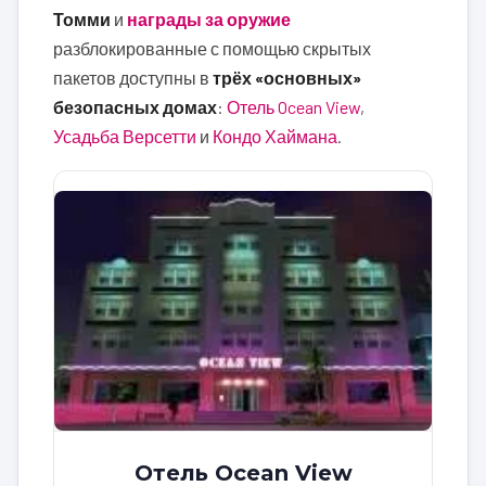
Томми
и
награды за оружие
разблокированные с помощью скрытых
пакетов доступны в
трёх «основных»
безопасных домах
:
Отель Ocean View
,
Усадьба Версетти
и
Кондо Хаймана
.
Отель Ocean View