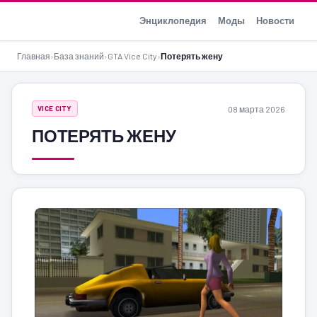
GTA-Action.ru
Энциклопедия
Моды
Новости
Главная
›
База знаний
›
GTA Vice City
›
Потерять жену
08 марта 2026
VICE CITY
ПОТЕРЯТЬ ЖЕНУ