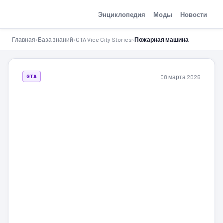
GTA-Action.ru
Энциклопедия
Моды
Новости
Главная
›
База знаний
›
GTA Vice City Stories
›
Пожарная машина
08 марта 2026
GTA