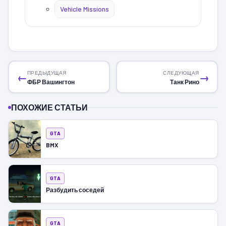
Vehicle Missions
ПРЕДЫДУЩАЯ
СЛЕДУЮЩАЯ
←
→
ФБР Вашингтон
Танк Рино
ПОХОЖИЕ СТАТЬИ
GTA
BMX
GTA
Разбудить соседей
GTA