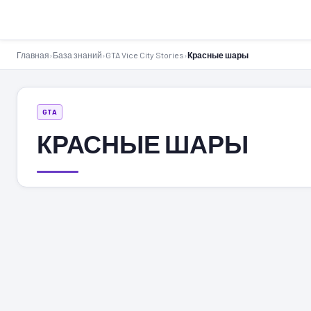
GTA-Action.ru
Главная
›
База знаний
›
GTA Vice City Stories
›
Красные шары
GTA
КРАСНЫЕ ШАРЫ