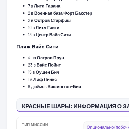
7 в
Литл Гавана
2 в
Военная база Форт Бакстер
2 в
Остров Старфиш
10 в
Литл Гаити
18 в
Центр Вайс Сити
Пляж Вайс Сити
4 на
Остров Прун
23 в
Вайс Пойнт
15 в
Оушен Бич
1 в
Лиф Линкс
9 дюймов
Вашингтон-Бич
КРАСНЫЕ ШАРЫ: ИНФОРМАЦИЯ О З
ТИП МИССИИ
Опционально (побочн