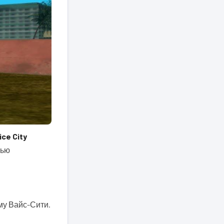
ice City
щью
му Вайс-Сити.