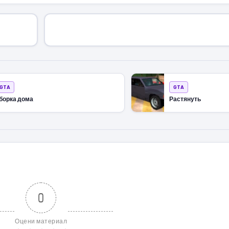
GTA
GTA
борка дома
Растянуть
0
Оцени материал