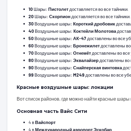
10
Шары:
Пистолет
доставляется во все тайники.
20
Шары:
Скорпион
доставляется во все тайники.
30
Воздушные шары:
Короткий дробовик
достав
40
Воздушные шары:
Коктейли Молотова
достав
50
Воздушные шары:
АК-47
доставлены во все у
60
Воздушные шары:
Бронежилет
доставлены во
70
Воздушные шары:
Огнемёт
доставлены во все
80
Воздушные шары:
Эквалайзер
доставлены во 
90
Воздушные шары:
Снайперская винтовка
дос
99
Воздушные шары:
M249
доставлены во все уб
Красные воздушные шары: локации
Вот список районов, где можно найти красные шары в G
Основная часть Вайс Сити
4 в
Вайспорт
4 в
Международный аэропорт Эскобар