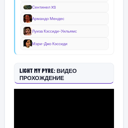
Сентинел XS
Армандо Мендес
Луиза Кэссиди-Уильямс
Мэри-Джо Кэссиди
LIGHT MY PYRE: ВИДЕО
ПРОХОЖДЕНИЕ