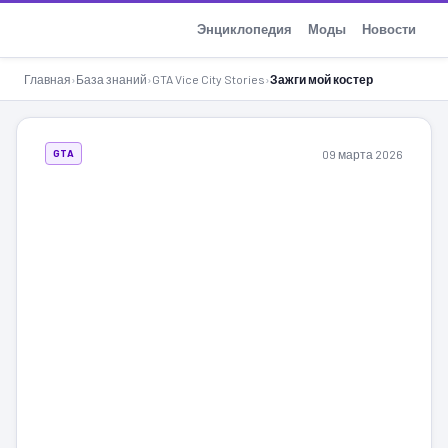
GTA-Action.ru
Энциклопедия
Моды
Новости
Главная
›
База знаний
›
GTA Vice City Stories
›
Зажги мой костер
09 марта 2026
GTA