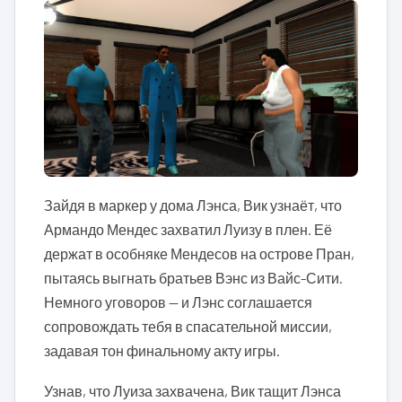
Зайдя в маркер у дома Лэнса, Вик узнаёт, что
Армандо Мендес захватил Луизу в плен. Её
держат в особняке Мендесов на острове Пран,
пытаясь выгнать братьев Вэнс из Вайс-Сити.
Немного уговоров — и Лэнс соглашается
сопровождать тебя в спасательной миссии,
задавая тон финальному акту игры.
Узнав, что Луиза захвачена, Вик тащит Лэнса