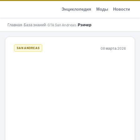
GTA-Action.ru
Энциклопедия
Моды
Новости
Главная
›
База знаний
›
GTA San Andreas
›
Рэнчер
08 марта 2026
SAN ANDREAS