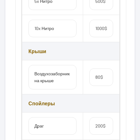
5x Нитро
500$
10x Нитро
1000$
Крыши
Воздухозаборник
80$
на крыше
Спойлеры
Драг
200$