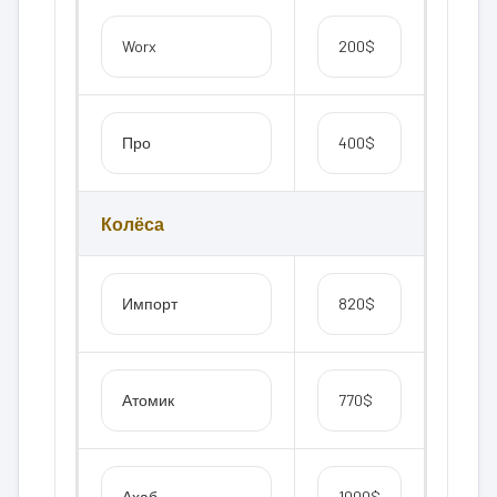
Worx
200$
Про
400$
Колёса
Импорт
820$
Атомик
770$
Ахаб
1000$