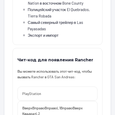
Nation в восточном Bone County
Полицейский участок El Quebrados,
Tierra Robada
Самый северный трейлер в Las
Payasadas
Экспорт и импорт
Чит-код для появления Rancher
Вы можете использовать этот чит-код, чтобы
вызвать Rancher в GTA San Andreas:
PlayStation
Вверх
Вправо
Вправо
L1
Вправо
Вверх
Квадрат
L2