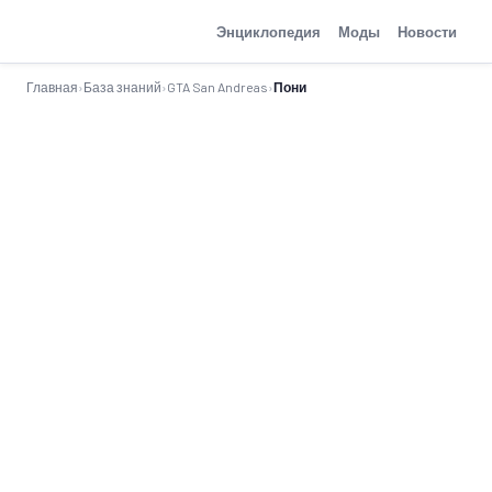
GTA-Action.ru
Энциклопедия
Моды
Новости
Главная
›
База знаний
›
GTA San Andreas
›
Пони