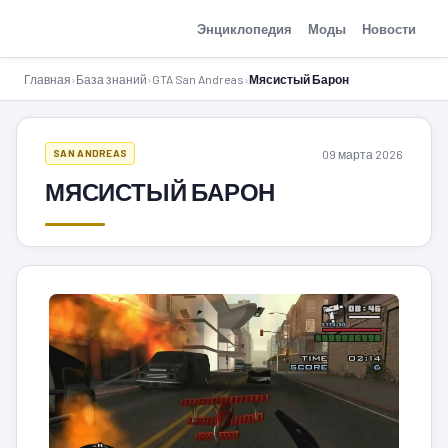
GTA-Action.ru
Энциклопедия
Моды
Новости
Главная
›
База знаний
›
GTA San Andreas
›
Мясистый Барон
09 марта 2026
SAN ANDREAS
МЯСИСТЫЙ БАРОН