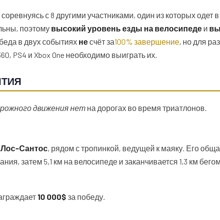
соревнуясь с 8 другими участниками, один из которых одет 
льны, поэтому
высокий уровень езды на велосипеде
и
вы
беда в двух событиях
не
счёт за
100% завершение
, но для р
60, PS4 и Xbox One необходимо выиграть их.
ЫТИЯ
рожного движения нет
на дорогах во время триатлонов.
 Лос-Сантос
, рядом с тропинкой, ведущей к маяку. Его общ
ния, затем 5,1 км на велосипеде и заканчивается 1,3 км бегом
аграждает
10 000$
за победу.