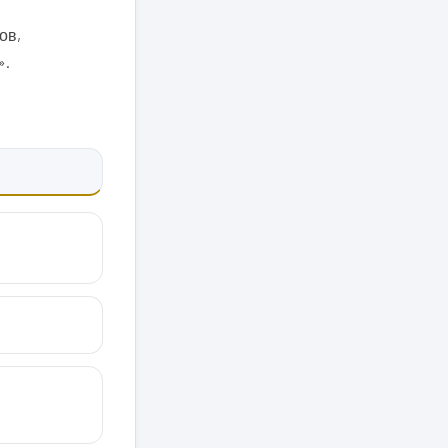
ов,
».