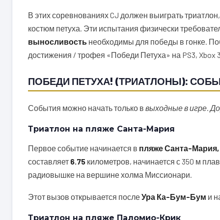
В этих соревнованиях CJ должен выиграть триатлон, 
костюм петуха. Эти испытания физически требовате
выносливость
необходимы для победы в гонке. По
достижения / трофея «Победи Петуха» на PS3, Xbox 3
ПОБЕДИ ПЕТУХА! (ТРИАТЛОНЫ): СОБ
События можно начать только в
выходные в игре
.
До
Триатлон на пляже Санта-Мария
Первое событие начинается в
пляже Санта-Мария,
составляет
6.75
километров, начинается с 350 м плава
радиовышке на вершине холма Миссионари.
Этот вызов открывается после
Ура Ка-Бум-Бум
и н
Триатлон на пляже Паломио-Крик