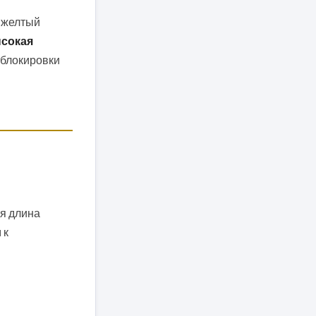
в желтый
сокая
азблокировки
ая длина
 к