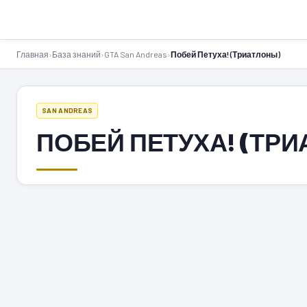
GTA-Action.ru
Главная
›
База знаний
›
GTA San Andreas
›
Побей Петуха! (Триатлоны)
SAN ANDREAS
ПОБЕЙ ПЕТУХА! (ТР