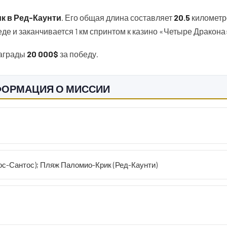
к в Ред-Каунти
. Его общая длина составляет
20.5
километр
еде и заканчивается 1 км спринтом к казино «Четыре Дракона
аграды
20 000$
за победу.
НФОРМАЦИЯ О МИССИИ
с-Сантос); Пляж Паломио-Крик (Ред-Каунти)