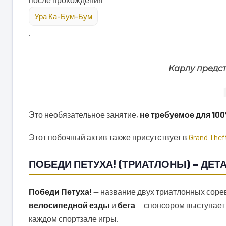
Ура Ка-Бум-Бум
.
Карлу предст
Это необязательное занятие,
не требуемое для 10
Этот побочный актив также присутствует в
Grand Thef
ПОБЕДИ ПЕТУХА! (ТРИАТЛОНЫ) — ДЕТ
Победи Петуха!
— название двух триатлонных сорев
велосипедной езды
и
бега
— спонсором выступает C
каждом спортзале игры.