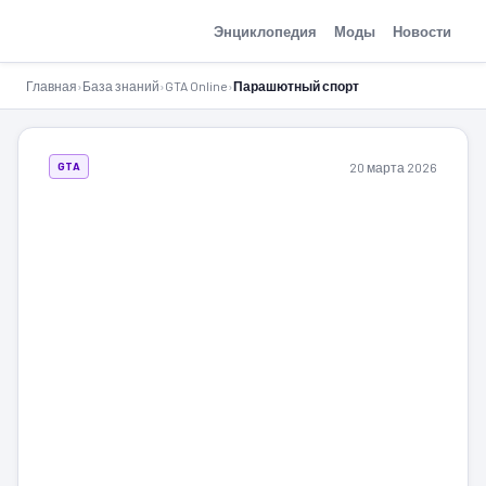
GTA-Action.ru
Энциклопедия
Моды
Новости
Главная
›
База знаний
›
GTA Online
›
Парашютный спорт
20 марта 2026
GTA