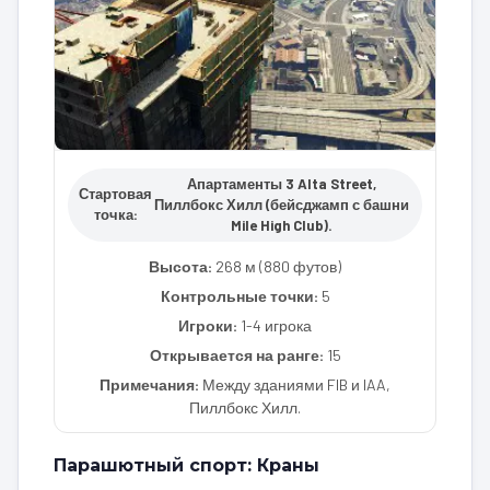
Апартаменты 3 Alta Street,
Стартовая
Пиллбокс Хилл (бейсджамп с башни
точка:
Mile High Club).
Высота:
268 м (880 футов)
Контрольные точки:
5
Игроки:
1-4 игрока
Открывается на ранге:
15
Примечания:
Между зданиями FIB и IAA,
Пиллбокс Хилл.
Парашютный спорт: Краны