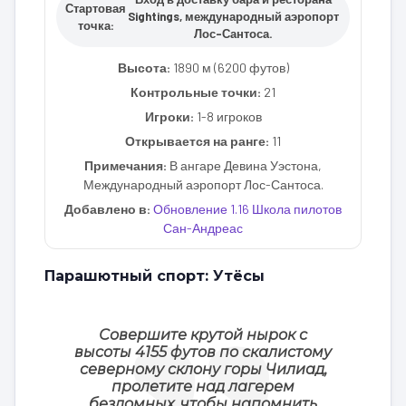
Стартовая
Sightings, международный аэропорт
точка:
Лос-Сантоса.
Высота:
1890 м (6200 футов)
Контрольные точки:
21
Игроки:
1-8 игроков
Открывается на ранге:
11
Примечания:
В ангаре Девина Уэстона,
Международный аэропорт Лос-Сантоса.
Добавлено в:
Обновление 1.16 Школа пилотов
Сан-Андреас
Парашютный спорт: Утёсы
Совершите крутой нырок с
высоты 4155 футов по скалистому
северному склону горы Чилиад,
пролетите над лагерем
бездомных, чтобы напомнить