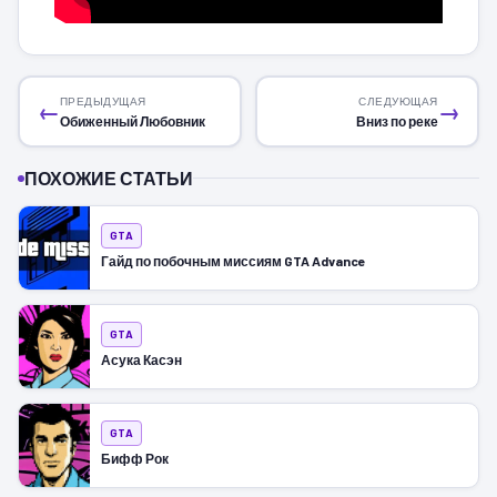
ПРЕДЫДУЩАЯ
СЛЕДУЮЩАЯ
←
→
Обиженный Любовник
Вниз по реке
ПОХОЖИЕ СТАТЬИ
GTA
Гайд по побочным миссиям GTA Advance
GTA
Асука Касэн
GTA
Бифф Рок