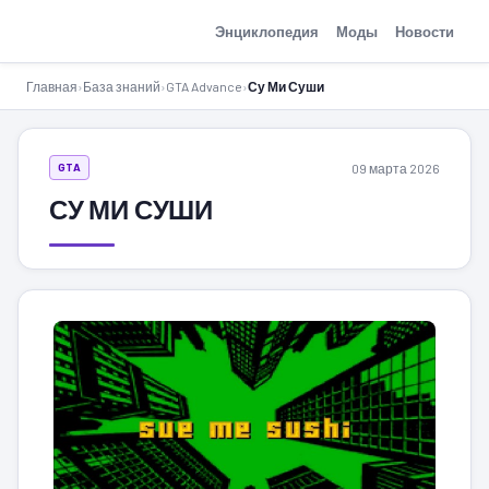
GTA-Action.ru
Энциклопедия
Моды
Новости
Главная
›
База знаний
›
GTA Advance
›
Су Ми Суши
09 марта 2026
GTA
СУ МИ СУШИ