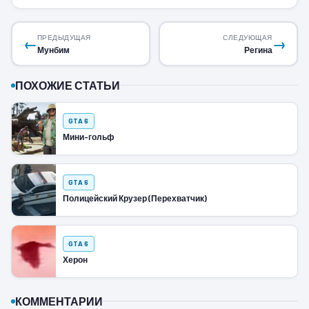
ПРЕДЫДУЩАЯ
СЛЕДУЮЩАЯ
←
→
Мунбим
Регина
ПОХОЖИЕ СТАТЬИ
GTA 6
Мини-гольф
GTA 6
Полицейский Крузер (Перехватчик)
GTA 6
Херон
КОММЕНТАРИИ