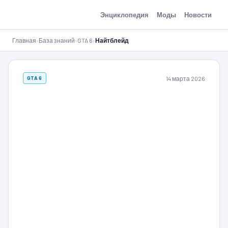
GTA-Action.ru
Энциклопедия
Моды
Новости
Главная
›
База знаний
›
GTA 6
›
Найтблейд
14 марта 2026
GTA 6