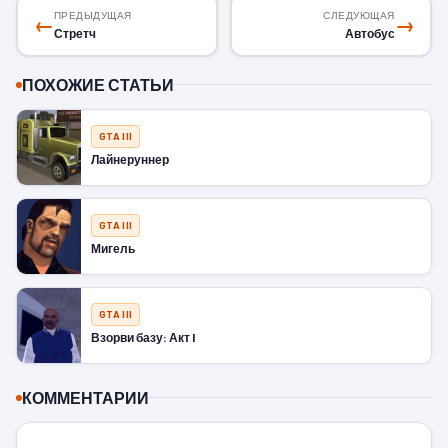
ПРЕДЫДУЩАЯ
СЛЕДУЮЩАЯ
←
→
Стретч
Автобус
ПОХОЖИЕ СТАТЬИ
GTA III
Лайнеруннер
GTA III
Мигель
GTA III
Взорви базу: Акт I
КОММЕНТАРИИ