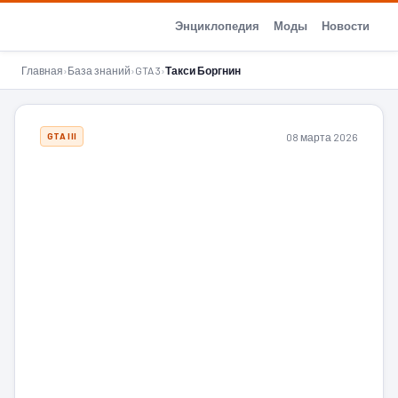
GTA-Action.ru
Энциклопедия
Моды
Новости
Главная
›
База знаний
›
GTA 3
›
Такси Боргнин
08 марта 2026
GTA III