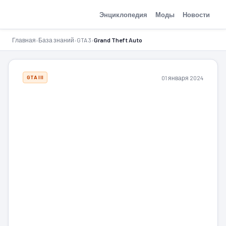
GTA-Action.ru
Энциклопедия
Моды
Новости
Главная
›
База знаний
›
GTA 3
›
Grand Theft Auto
01 января 2024
GTA III