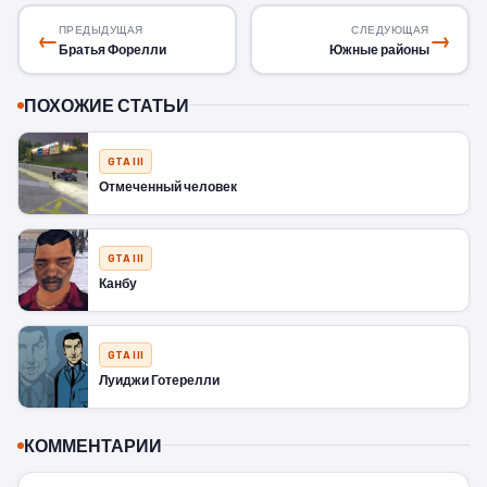
ПРЕДЫДУЩАЯ
СЛЕДУЮЩАЯ
←
→
Братья Форелли
Южные районы
ПОХОЖИЕ СТАТЬИ
GTA III
Отмеченный человек
GTA III
Канбу
GTA III
Луиджи Готерелли
КОММЕНТАРИИ