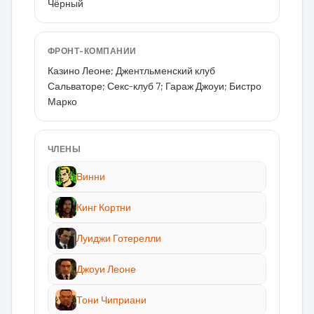
Чёрный
ФРОНТ-КОМПАНИИ
Казино Леоне; Джентльменский клуб
Сальваторе; Секс-клуб 7; Гараж Джоуи; Бистро
Марко
ЧЛЕНЫ
Винни
Кинг Кортни
Луиджи Готерелли
Джоуи Леоне
Тони Чиприани