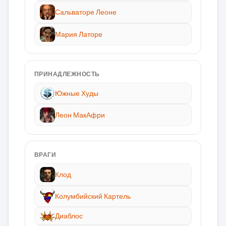
Сальваторе Леоне
Мария Латоре
ПРИНАДЛЕЖНОСТЬ
Южные Худы
Леон МакАфри
ВРАГИ
Клод
Колумбийский Картель
Диаблос