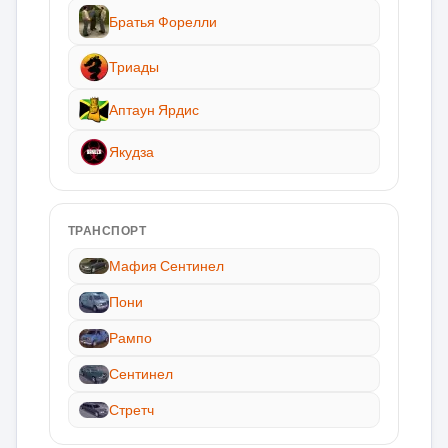
Братья Форелли
Триады
Аптаун Ярдис
Якудза
ТРАНСПОРТ
Мафия Сентинел
Пони
Рампо
Сентинел
Стретч