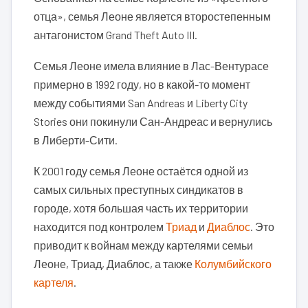
отца», семья Леоне является второстепенным
антагонистом Grand Theft Auto III.
Семья Леоне имела влияние в Лас-Вентурасе
примерно в 1992 году, но в какой-то момент
между событиями San Andreas и Liberty City
Stories они покинули Сан-Андреас и вернулись
в Либерти-Сити.
К 2001 году семья Леоне остаётся одной из
самых сильных преступных синдикатов в
городе, хотя большая часть их территории
находится под контролем
Триад
и
Диаблос
. Это
приводит к войнам между картелями семьи
Леоне, Триад, Диаблос, а также
Колумбийского
картеля
.