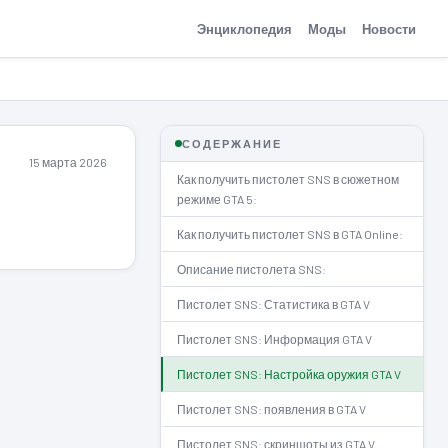
Энциклопедия
Моды
Новости
СОДЕРЖАНИЕ
15 марта 2026
Как получить пистолет SNS в сюжетном
режиме GTA 5:
Как получить пистолет SNS в GTA Online:
Описание пистолета SNS:
Пистолет SNS: Статистика в GTA V
Пистолет SNS: Информация GTA V
Пистолет SNS: Настройка оружия GTA V
Пистолет SNS: появления в GTA V
Пистолет SNS: скриншоты из GTA V