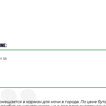
NE:
n за
омещается в карман для ночи в городе. По цене бут