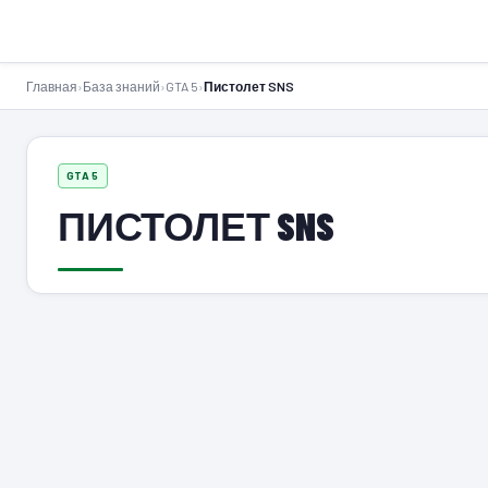
GTA-Action.ru
Главная
›
База знаний
›
GTA 5
›
Пистолет SNS
GTA 5
ПИСТОЛЕТ SNS