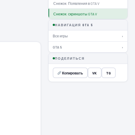
Снежок: Появления в GTA V
Снежок: скриншоты GTA V
НАВИГАЦИЯ GTA 5
Все игры
›
GTA 5
›
ПОДЕЛИТЬСЯ
Копировать
VK
TG