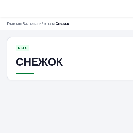
GTA-Action.ru
Главная
›
База знаний
›
GTA 5
›
Снежок
GTA 5
СНЕЖОК