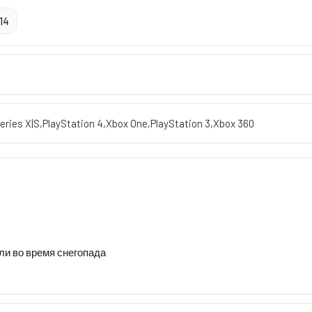
014
eries X|S
,
PlayStation 4
,
Xbox One
,
PlayStation 3
,
Xbox 360
ли во время снегопада