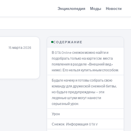
Энциклопедия
Моды
Новости
СОДЕРЖАНИЕ
15 марта 2026
В GTA Online снежок можно найти и
подобрать только на карте (см. места
появления в разделе «Внешний вид»
ниже). Его нельзя купить иным способом.
Будьте начеку и готовы собрать свою
команду для дружеской снежной битвы,
но будьте предупреждены — эти
ледяные штуки могут нанести
серьезный урон.
Урон
Снежок: Информация GTA V