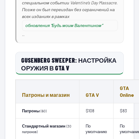
специальном событии Valentine’s Day Massacre.
Позже он был переиздан без ограничений на
всех изданиях в рамках
обновления “Будь моим Валентином”
..
GUSENBERG SWEEPER: НАСТРОЙКА
ОРУЖИЯ В GTA V
GTA
Патроны и магазин
GTA V
Online
Патроны
$108
$83
(60)
Стандартный магазин
По
По
(30
умолчанию
умолчани
патронов)