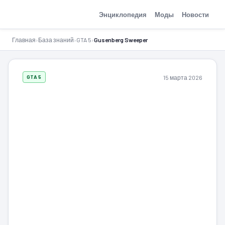
GTA-Action.ru
Энциклопедия
Моды
Новости
Главная
›
База знаний
›
GTA 5
›
Gusenberg Sweeper
15 марта 2026
GTA 5