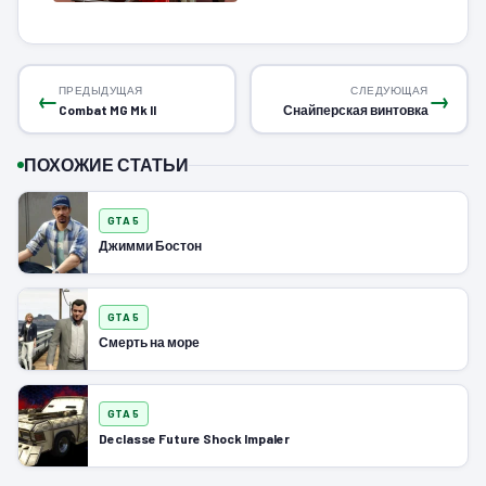
ПРЕДЫДУЩАЯ
СЛЕДУЮЩАЯ
←
→
Combat MG Mk II
Снайперская винтовка
ПОХОЖИЕ СТАТЬИ
GTA 5
Джимми Бостон
GTA 5
Смерть на море
GTA 5
Declasse Future Shock Impaler