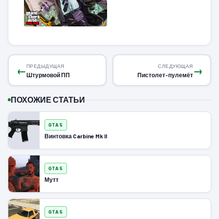
ПРЕДЫДУЩАЯ
СЛЕДУЮЩАЯ
←
→
Штурмовой ПП
Пистолет-пулемёт
ПОХОЖИЕ СТАТЬИ
GTA 5
Винтовка Carbine Mk II
GTA 5
Мутт
GTA 5