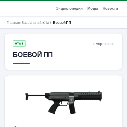
GTA-Action.ru
Энциклопедия
Моды
Новости
Главная
›
База знаний
›
GTA 5
›
Боевой ПП
15 марта 2026
GTA 5
БОЕВОЙ ПП