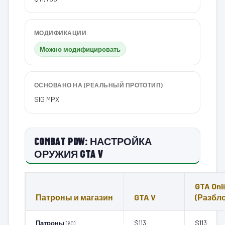
МОДИФИКАЦИИ
Можно модифицировать
ОСНОВАНО НА (РЕАЛЬНЫЙ ПРОТОТИП)
SIG MPX
COMBAT PDW: НАСТРОЙКА
ОРУЖИЯ GTA V
GTA Onl
Патроны и магазин
GTA V
(Разбл
Патроны
$113
$113
(60)