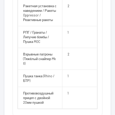
Ракетная установка с
2
наведением / Ракеты
Oppressor /
Реактивные ракеты
РПГ / Гранаты /
1
Липучие бомбы /
Пушка MOC
Взрывные патроны
2
(Тяжёлый снайпер Mk
II)
Пушка танка (Rhino /
1
БТР)
Противовоздушный
1
прицеп с двойной
20мм пушкой