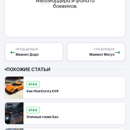
миллиардера и фаната
боевиков.
ПРЕДЫДУЩАЯ
СЛЕДУЮЩАЯ
←
→
Мамонт Додо
Маммот Могул
ПОХОЖИЕ СТАТЬИ
GTA 5
Overflod Entity XXR
GTA 5
Уличные гонки Хао