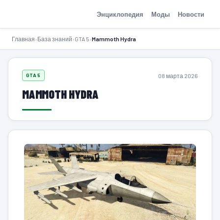
GTA-Action.ru
Энциклопедия
Моды
Новости
Главная
›
База знаний
›
GTA 5
›
Mammoth Hydra
08 марта 2026
GTA 5
MAMMOTH HYDRA