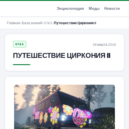
GTA-Action.ru
Энциклопедия
Моды
Новости
Главная
›
База знаний
›
GTA 5
›
Путешествие Циркония II
08 марта 2026
GTA 5
ПУТЕШЕСТВИЕ ЦИРКОНИЯ II