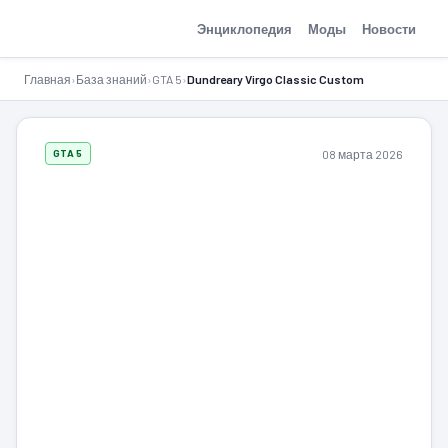
GTA-Action.ru
Энциклопедия
Моды
Новости
Главная
›
База знаний
›
GTA 5
›
Dundreary Virgo Classic Custom
08 марта 2026
GTA 5