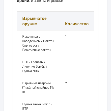
брони
, и занята игроком:
Взрывчатое
оружие
Количество
Ракетница с
1
наведением / Ракеты
Oppressor /
Реактивные ракеты
РПГ / Гранаты /
1
Липучие бомбы /
Пушка MOC
Взрывные патроны
2
(Тяжёлый снайпер Mk
II)
Пушка танка (Rhino /
1
БТР)