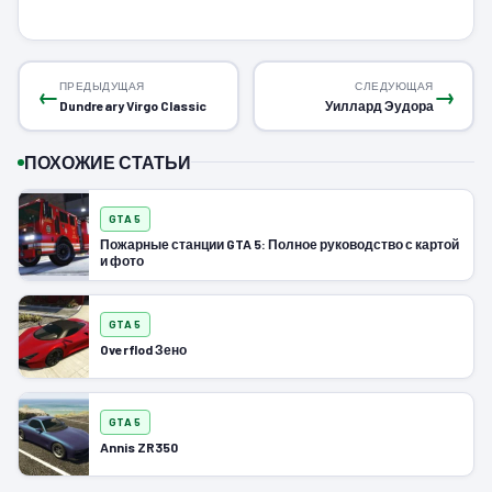
ПРЕДЫДУЩАЯ
СЛЕДУЮЩАЯ
←
→
Dundreary Virgo Classic
Уиллард Эудора
ПОХОЖИЕ СТАТЬИ
GTA 5
Пожарные станции GTA 5: Полное руководство с картой
и фото
GTA 5
Overflod Зено
GTA 5
Annis ZR350