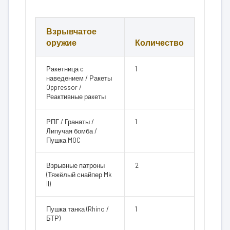
Взрывчатое
оружие
Количество
Ракетница с
1
наведением / Ракеты
Oppressor /
Реактивные ракеты
РПГ / Гранаты /
1
Липучая бомба /
Пушка MOC
Взрывные патроны
2
(Тяжёлый снайпер Mk
II)
Пушка танка (Rhino /
1
БТР)