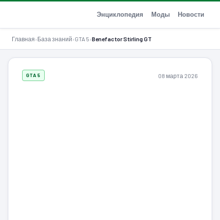
GTA-Action.ru
Энциклопедия
Моды
Новости
Главная
›
База знаний
›
GTA 5
›
Benefactor Stirling GT
08 марта 2026
GTA 5