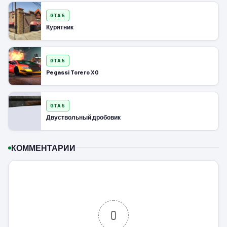
GTA 5
Курятник
GTA 5
Pegassi Torero XO
GTA 5
Двуствольный дробовик
КОММЕНТАРИИ
0