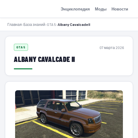
GTA-Action.ru
Энциклопедия
Моды
Новости
Главная
›
База знаний
›
GTA 5
›
Albany Cavalcade II
07 марта 2026
GTA 5
ALBANY CAVALCADE II