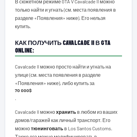
В сюжетном режиме GTA V Cavalcade II можно
только найти и угнать (см. места появления в
разделе «Появления» ниже). Его нельзя
купить.
КАК ПОЛУЧИТЬ CAVALCADE II В GTA
ONLINE:
Cavalcade II можно просто найти и угнать на
улице (см. места появления в разделе
«Появления» ниже), либо купить за
70 000$
.
Cavalcade II можно
хранить
в любом из ваших
домов/гаражей как личный транспорт. Его
можно
тюнинговать
в Los Santos Customs.
Также его можно модифицировать в