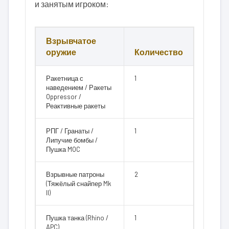
и занятым игроком:
Взрывчатое
оружие
Количество
Ракетница с
1
наведением / Ракеты
Oppressor /
Реактивные ракеты
РПГ / Гранаты /
1
Липучие бомбы /
Пушка MOC
Взрывные патроны
2
(Тяжёлый снайпер Mk
II)
Пушка танка (Rhino /
1
APC)