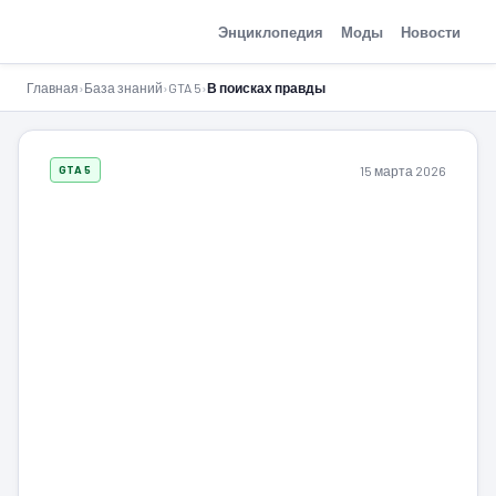
GTA-Action.ru
Энциклопедия
Моды
Новости
Главная
›
База знаний
›
GTA 5
›
В поисках правды
15 марта 2026
GTA 5