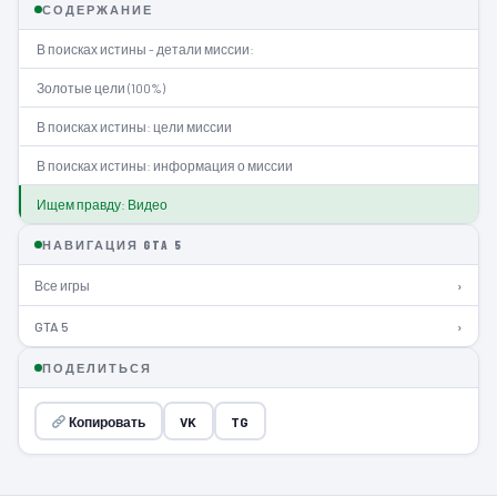
СОДЕРЖАНИЕ
В поисках истины - детали миссии:
Золотые цели (100%)
В поисках истины: цели миссии
В поисках истины: информация о миссии
Ищем правду: Видео
НАВИГАЦИЯ GTA 5
Все игры
›
GTA 5
›
ПОДЕЛИТЬСЯ
Копировать
VK
TG