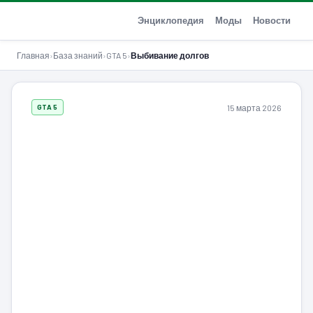
GTA-Action.ru
Энциклопедия
Моды
Новости
Главная
›
База знаний
›
GTA 5
›
Выбивание долгов
15 марта 2026
GTA 5