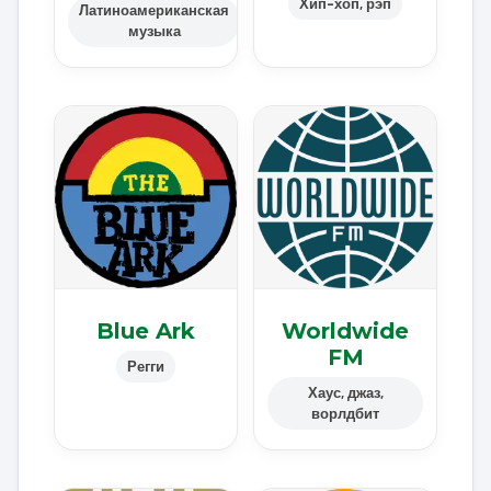
Хип-хоп, рэп
Латиноамериканская
музыка
Blue Ark
Worldwide
FM
Регги
Хаус, джаз,
ворлдбит