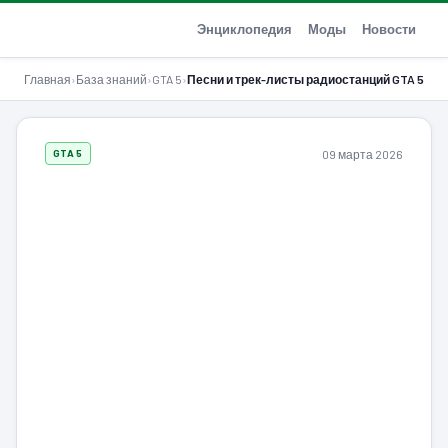
GTA-Action.ru
Энциклопедия
Моды
Новости
Главная
›
База знаний
›
GTA 5
›
Песни и трек-листы радиостанций GTA 5
09 марта 2026
GTA 5