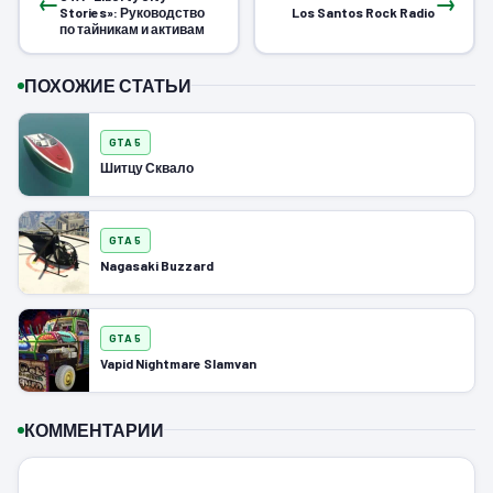
←
→
Stories»: Руководство
Los Santos Rock Radio
по тайникам и активам
ПОХОЖИЕ СТАТЬИ
GTA 5
Шитцу Сквало
GTA 5
Nagasaki Buzzard
GTA 5
Vapid Nightmare Slamvan
КОММЕНТАРИИ