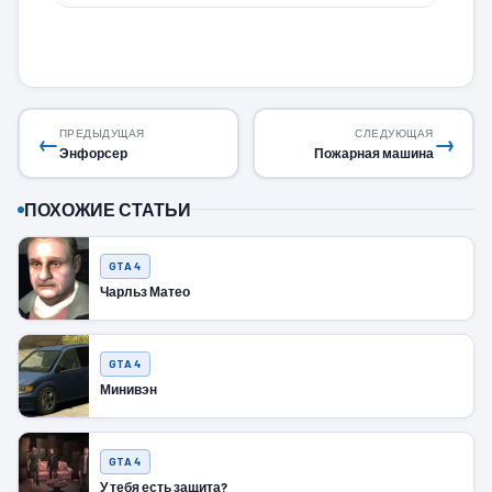
ПРЕДЫДУЩАЯ
СЛЕДУЮЩАЯ
←
→
Энфорсер
Пожарная машина
ПОХОЖИЕ СТАТЬИ
GTA 4
Чарльз Матео
GTA 4
Минивэн
GTA 4
У тебя есть защита?