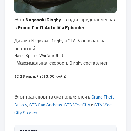
Этот
Nagasaki Dinghy
— лодка, представленная
в
Grand Theft Auto IV и Episodes
.
Дизайн Nagasaki Dinghy в GTA IV основан на
реальной
Naval Special Warfare RHIB
. Максимальная скорость Dinghy составляет
37,28 миль/ч (60,00 км/ч)
.
Этот транспорт также появляется в
Grand Theft
Auto V
,
GTA San Andreas
,
GTA Vice City
и
GTA Vice
City Stories
.