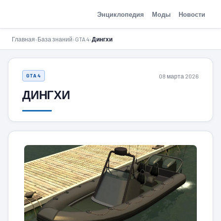
GTA-Action.ru
Энциклопедия
Моды
Новости
Главная
›
База знаний
›
GTA 4
›
Дингхи
08 марта 2026
GTA 4
ДИНГХИ