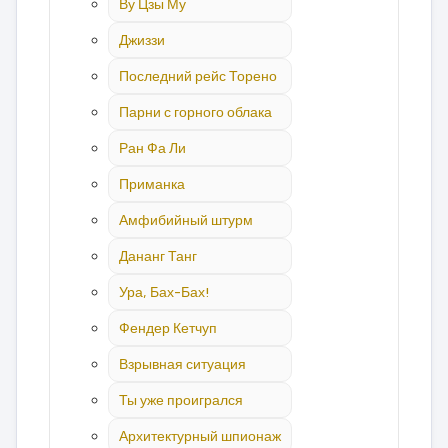
Ву Цзы Му
Джиззи
Последний рейс Торено
Парни с горного облака
Ран Фа Ли
Приманка
Амфибийный штурм
Дананг Танг
Ура, Бах-Бах!
Фендер Кетчуп
Взрывная ситуация
Ты уже проигрался
Архитектурный шпионаж