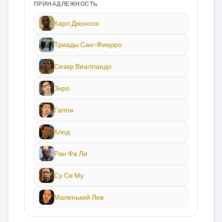
ПРИНАДЛЕЖНОСТЬ
Карл Джонсон
Триады Сан-Фиерро
Сезар Виалпандо
Зиро
Гаппи
Клод
Ран Фа Ли
Су Си Му
Маленький Лев