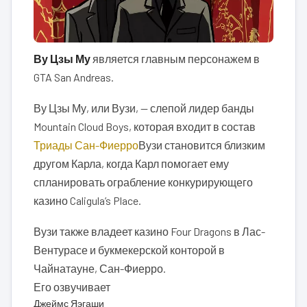
Ву Цзы Му
является главным персонажем в
GTA San Andreas.
Ву Цзы Му, или Вузи, — слепой лидер банды
Mountain Cloud Boys, которая входит в состав
Триады Сан-Фиерро
Вузи становится близким
другом Карла, когда Карл помогает ему
спланировать ограбление конкурирующего
казино Caligula’s Place.
Вузи также владеет казино Four Dragons в Лас-
Вентурасе и букмекерской конторой в
Чайнатауне, Сан-Фиерро.
Его озвучивает
Джеймс Яэгаши