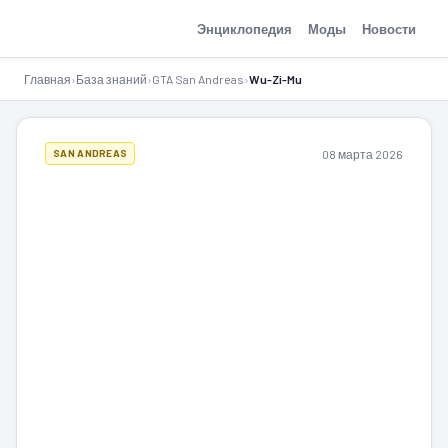
GTA-Action.ru
Энциклопедия
Моды
Новости
Главная
›
База знаний
›
GTA San Andreas
›
Wu-Zi-Mu
08 марта 2026
SAN ANDREAS