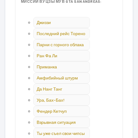
МИССИИ ВУ ЦЗЫ МУ В GTA SAN ANDREAS:
Джиззи
Последний рейс Торено
Парни с горного облака
Ран Фа Ли
Приманка
Амфибийный штурм
Да Нанг Танг
Ура, Бах-Бах!
Фендер Кетчуп
Взрывная ситуация
Ты уже съел свои чипсы