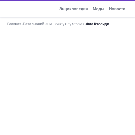
GTA-Action.ru
Энциклопедия
Моды
Новости
Главная
›
База знаний
›
GTA Liberty City Stories
›
Фил Кэссиди