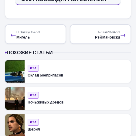
ПРЕДЫДУЩАЯ
СЛЕДУЮЩАЯ
←
→
Мигель
Рэй Мачовски
ПОХОЖИЕ СТАТЬИ
GTA
Склад боеприпасов
GTA
Ночь живых дредов
GTA
Шерил