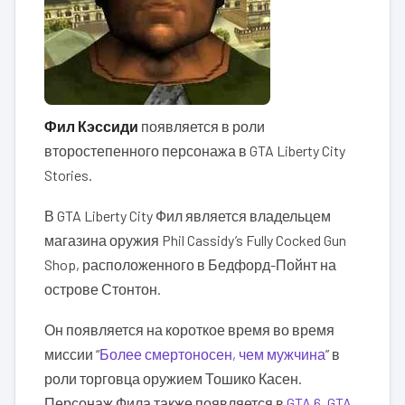
Фил Кэссиди
появляется в роли
второстепенного персонажа в GTA Liberty City
Stories.
В GTA Liberty City Фил является владельцем
магазина оружия Phil Cassidy’s Fully Cocked Gun
Shop, расположенного в Бедфорд-Пойнт на
острове Стонтон.
Он появляется на короткое время во время
миссии “
Более смертоносен, чем мужчина
” в
роли торговца оружием Тошико Касен.
Персонаж Фила также появляется в
GTA 6
,
GTA