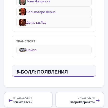
Тони Чиприани
Сальваторе Леоне
Дональд Лав
ТРАНСПОРТ
Рампо
8-БОЛЛ: ПОЯВЛЕНИЯ
ПРЕДЫДУЩАЯ
СЛЕДУЮЩАЯ
←
→
Тошико Касен
Эвери Каррингтон