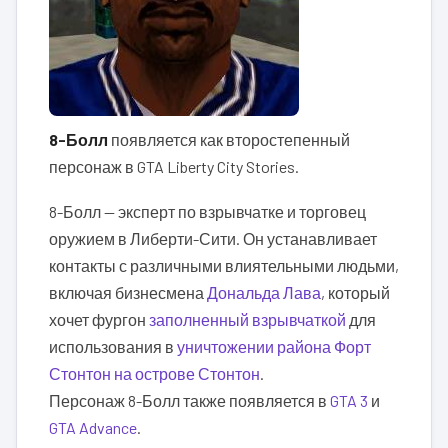
8-Болл
появляется как второстепенный
персонаж в GTA Liberty City Stories.
8-Болл — эксперт по взрывчатке и торговец
оружием в Либерти-Сити. Он устанавливает
контакты с различными влиятельными людьми,
включая бизнесмена
Дональда Лава
, который
хочет фургон
заполненный взрывчаткой
для
использования в
уничтожении района Форт
Стонтон на острове Стонтон
.
Персонаж 8-Болл также появляется в
GTA 3
и
GTA Advance
.