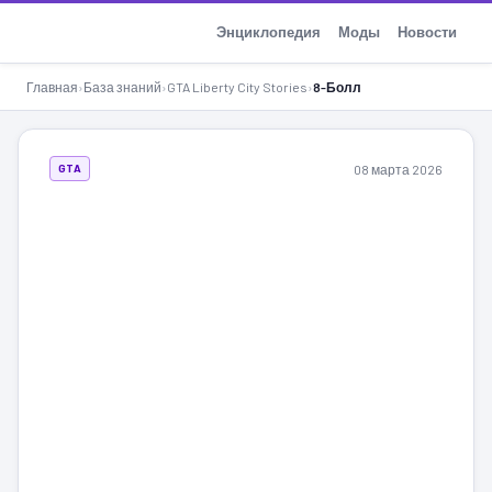
GTA-Action.ru
Энциклопедия
Моды
Новости
Главная
›
База знаний
›
GTA Liberty City Stories
›
8-Болл
08 марта 2026
GTA