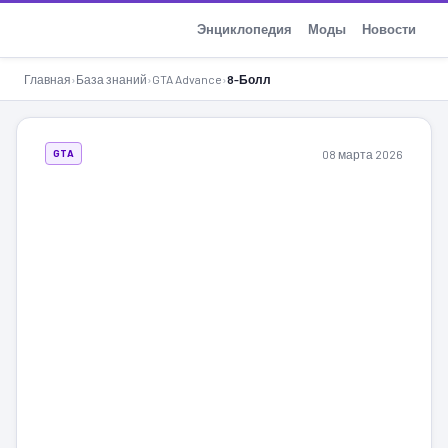
GTA-Action.ru
Энциклопедия
Моды
Новости
Главная
›
База знаний
›
GTA Advance
›
8-Болл
08 марта 2026
GTA