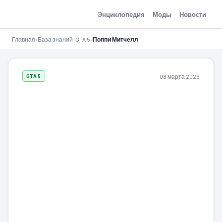
GTA-Action.ru
Энциклопедия
Моды
Новости
Главная
›
База знаний
›
GTA 5
›
Поппи Митчелл
08 марта 2026
GTA 5