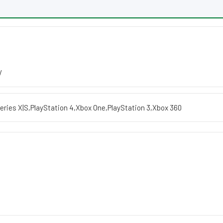
V
eries X|S
,
PlayStation 4
,
Xbox One
,
PlayStation 3
,
Xbox 360