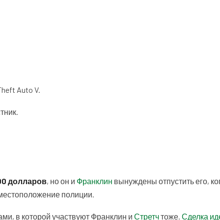
eft Auto V.
тник.
00 долларов
, но он и
Франклин
вынуждены отпустить его, ко
 местоположение полиции.
ами, в которой участвуют Франклин и
Стретч
тоже.
Сделка ид