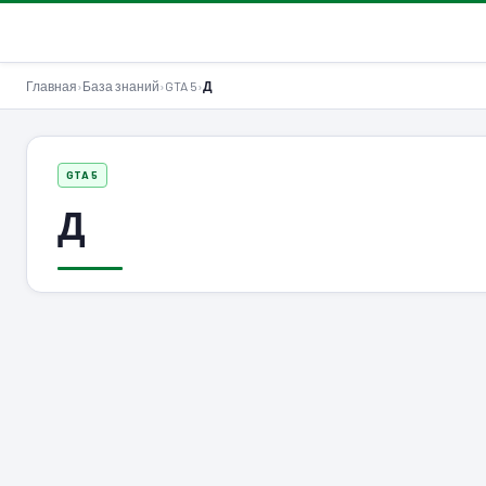
GTA-Action.ru
Главная
›
База знаний
›
GTA 5
›
Д
GTA 5
Д