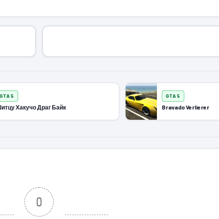
GTA 5
GTA 5
итцу Хакучо Драг Байк
Bravado Verlierer
0