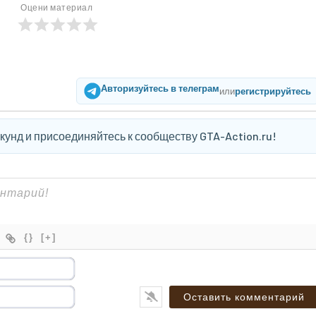
Оцени материал
Авторизуйтесь в телеграм
или
регистрируйтесь
екунд и присоединяйтесь к сообществу GTA-Action.ru!
{}
[+]
Имя*
Email*