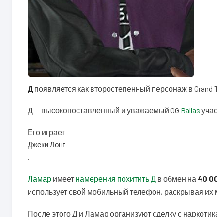
Д
появляется как второстепенный персонаж в Grand Th
Д — высокопоставленный и уважаемый OG
Ballas
учас
Его играет
Джеки Лонг
.
Ламар
имеет
намерения похитить Д
в обмен на
40 0
использует свой мобильный телефон, раскрывая их
После этого Д и Ламар организуют сделку с наркотик