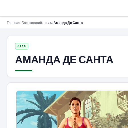
GTA-Action.ru
Главная
›
База знаний
›
GTA 5
›
Аманда Де Санта
GTA 5
АМАНДА ДЕ САНТА