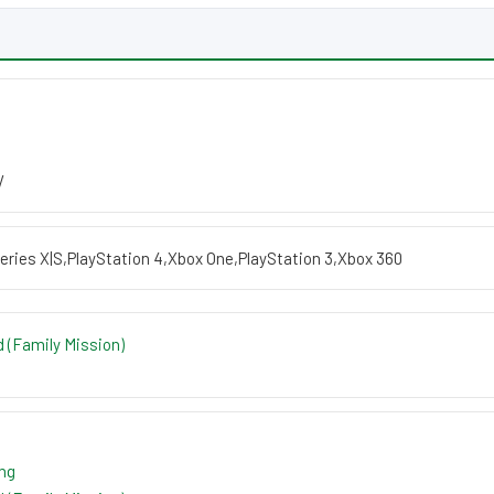
V
eries X|S
,
PlayStation 4
,
Xbox One
,
PlayStation 3
,
Xbox 360
 (Family Mission)
ing