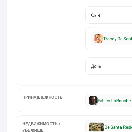
–
Сын
Tracey De San
–
Дочь
ПРИНАДЛЕЖНОСТЬ
Fabien LaRouche
НЕДВИЖИМОСТЬ /
De Santa Resid
УБЕЖИЩЕ