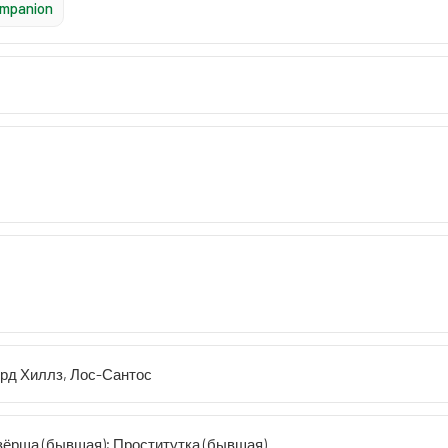
mpanion
рд Хиллз, Лос-Сантос
зёрша (бывшая); Проститутка (бывшая)