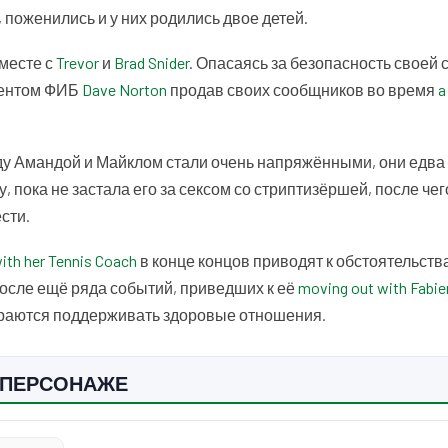
поженились и у них родились двое детей.
месте с
Trevor
и
Brad Snider
. Опасаясь за безопасность своей 
гентом ФИБ
Dave Norton
продав своих сообщников во время
a
у Амандой и Майклом стали очень напряжёнными, они едва 
, пока не застала его за сексом со стриптизёршей, после че
сти.
with her
Tennis Coach
в конце концов приводят к обстоятельств
После ещё ряда событий, приведших к её
moving out with
Fabi
араются поддерживать здоровые отношения.
 ПЕРСОНАЖЕ