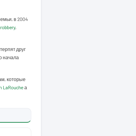
семьи, в 2004
 robbery
,
терпят друг
го начала
ам, которые
en LaRouche
а