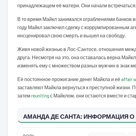
принадлежащем её матери. Они начали встречаться, 
В то время Майкл занимался ограблениями банков в
году Майкл заключил сделку с коррумпированным а
инсценировал свою смерть и вышел на свободу.
Живя новой жизнью в Лос-Сантосе, отношения межд
друга. Несмотря на это, она оставалась верна Майклу
изменять ему с множеством разных мужчин в знак ме
Её постоянное прожигание денег Майкла и её
affair 
заставляют Майкла вернуться к преступной жизни. 
затем
reuniting
с Майклом, они остаются вместе и ст
АМАНДА ДЕ САНТА: ИНФОРМАЦИЯ О