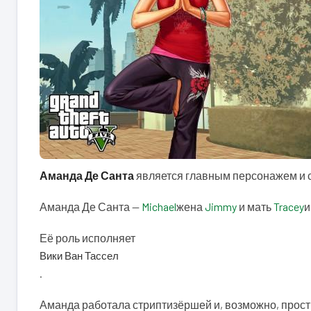
Аманда Де Санта
является главным персонажем и спу
Аманда Де Санта —
Michael
жена
Jimmy
и мать
Tracey
и
Её роль исполняет
Вики Ван Тассел
.
Аманда работала стриптизёршей и, возможно, прости